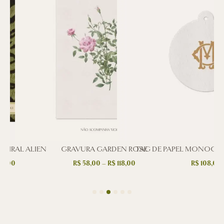
PIRAL ALIEN
GRAVURA GARDEN ROSE
TAG DE PAPEL MONOGR
71,00
R$
58,00
–
R$
118,00
R$
108,00