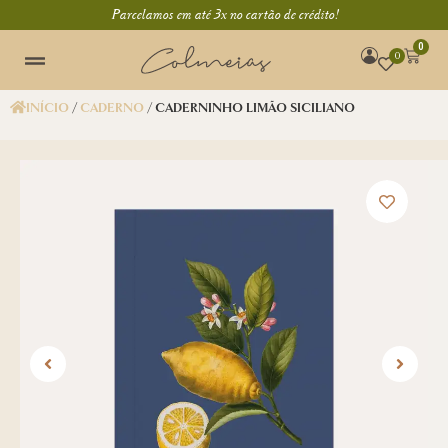
Parcelamos em até 3x no cartão de crédito!
0
0
INÍCIO
/
CADERNO
/ CADERNINHO LIMÃO SICILIANO