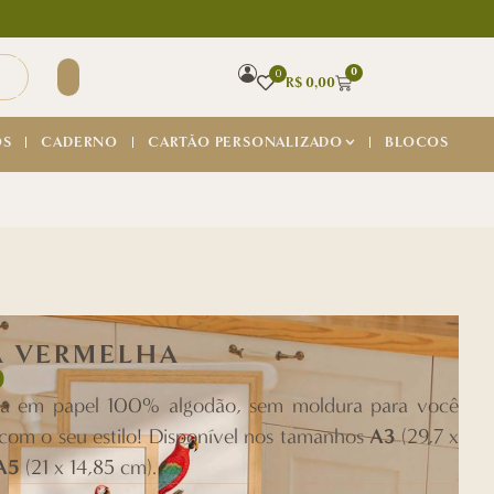
0
0
R$
0,00
OS
CADERNO
CARTÃO PERSONALIZADO
BLOCOS
A VERMELHA
0
sa em papel 100% algodão, sem moldura para você
A3
com o seu estilo! Disponível nos tamanhos
(29,7 x
A5
(21 x 14,85 cm).