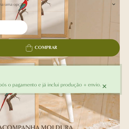
COMPRAR
×
ós o pagamento e já inclui produção + envio.