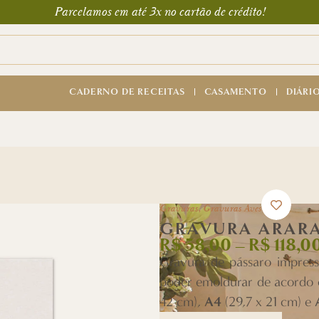
Parcelamos em até 3x no cartão de crédito!
CADERNO DE RECEITAS
CASAMENTO
DIÁRI
Gravuras
,
Gravuras Aves
GRAVURA ARAR
R$
58,00
–
R$
118,0
Gravura de pássaro impres
poder emoldurar de acordo 
A4
42 cm),
(29,7 x 21 cm) e