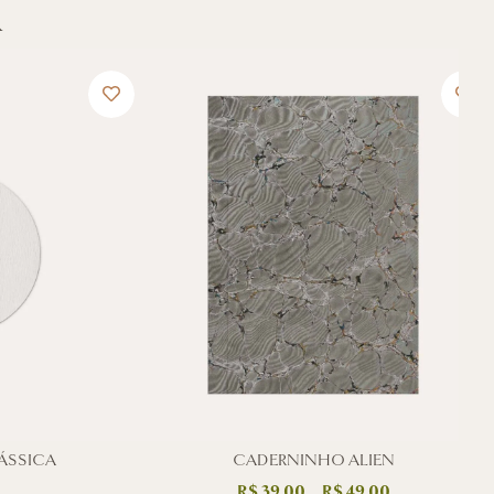
R
LÁSSICA
CADERNINHO ALIEN
R$
39,00
–
R$
49,00