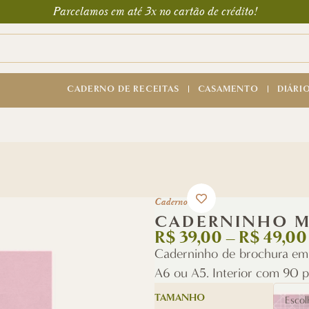
Parcelamos em até 3x no cartão de crédito!
CADERNO DE RECEITAS
CASAMENTO
DIÁRI
Caderno
CADERNINHO 
R$
39,00
–
R$
49,00
Caderninho de brochura em
A6 ou A5. Interior com 90 p
TAMANHO