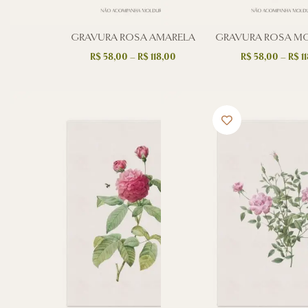
GRAVURA ROSA AMARELA
GRAVURA ROSA M
R$
58,00
–
R$
118,00
R$
58,00
–
R$
11