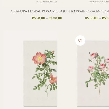
GRAVURA FLORAL ROSA MOSQUETA ROSA
GRAVURA ROSA MOSQ
R$
58,00
–
R$
118,00
R$
58,00
–
R$
11