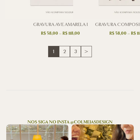
GRAVURA AVE AMARELA I
GRAVURA COMPOSI
R$
58,00
–
R$
118,00
R$
58,00
–
R$
11
1
2
3
>
NOS SIGA NO INSTA @COLMEIASDESIGN