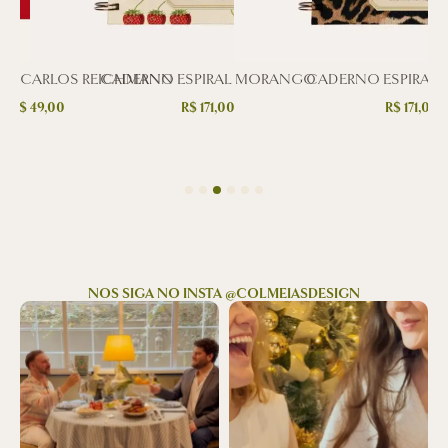
CO CARLOS REICHMANN
CADERNO ESPIRAL MORANGO
CADERNO ESPIRAL 
–
R$
49,00
R$
171,00
R$
171,00
NOS SIGA NO INSTA @COLMEIASDESIGN