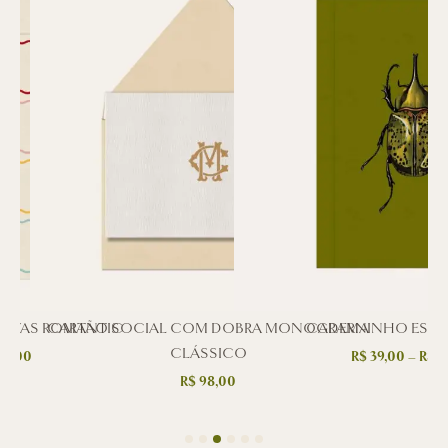
SIVAS ROMANTIC
CARTÃO SOCIAL COM DOBRA MONOGRAMA
CADERNINHO ESC
CLÁSSICO
8,00
R$
39,00
–
R$
4
R$
98,00