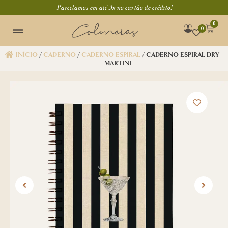
Parcelamos em até 3x no cartão de crédito!
0
0
INÍCIO
/
CADERNO
/
CADERNO ESPIRAL
/ CADERNO ESPIRAL DRY
MARTINI