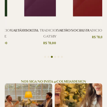
DICIONAL BORBOLETA
CARTÃO SOCIAL TRADICIONAL MONOGRAMA
CARTÃO SOCIAL TRADICIONA
RDE
GATSBY
R$
78,00
78,00
R$
78,00
NOS SIGA NO INSTA @COLMEIASDESIGN