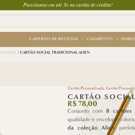
Parcelamos em até 3x no cartão de crédito!
CADERNO DE RECEITAS
CASAMENTO
DIÁRI
DICIONAL
/ CARTÃO SOCIAL TRADICIONAL ALIEN
Cartão Personalizado
,
Cartão Personali
CARTÃO SOCIAL
R$
78,00
8 cartões 
Conjunto com
qualidade e envelope colori
da coleção Alien
, perfe