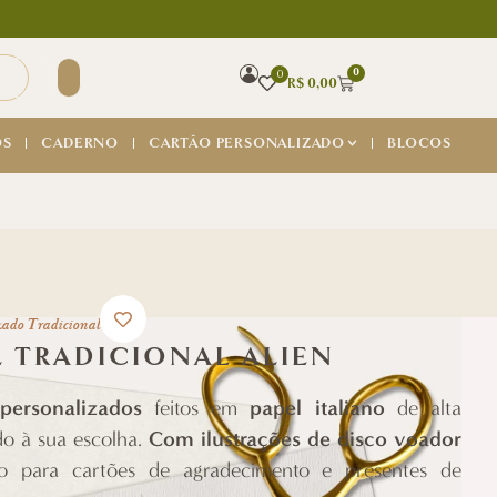
0
0
R$
0,00
OS
CADERNO
CARTÃO PERSONALIZADO
BLOCOS
zado Tradicional
 TRADICIONAL ALIEN
personalizados
papel italiano
feitos em
de alta
Com ilustrações de disco voador
do à sua escolha.
ito para cartões de agradecimento e presentes de