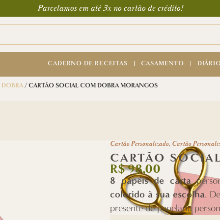
Parcelamos em até 3x no cartão de crédito!
CADERNO DE RECEITAS
CASAMENTO
DIÁRI
 DOBRA
/ CARTÃO SOCIAL COM DOBRA MORANGOS
Cartão Personalizado
,
Cartão Personali
CARTÃO SOCIA
R$
98,00
8 papéis de carta
person
colorido à sua escolha
. D
presente de papelaria person