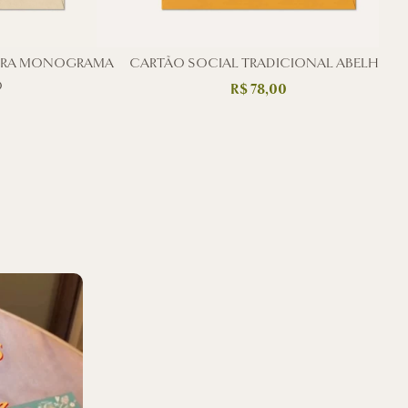
BRA MONOGRAMA
CARTÃO SOCIAL TRADICIONAL ABELHA
C
O
R$
78,00