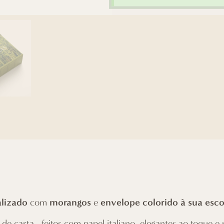
alizado
morangos
envelope colorido à sua esc
com
e
e carta, feitos com papel italiano, elegantes ao toque e 