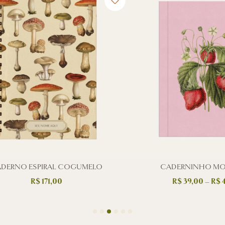
DERNO ESPIRAL COGUMELO
CADERNINHO M
R$
171,00
R$
39,00
–
R$
4