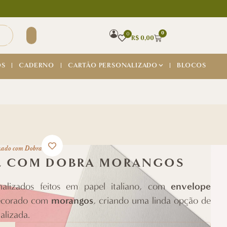
0
0
R$
0,00
OS
CADERNO
CARTÃO PERSONALIZADO
BLOCOS
zado com Dobra
L COM DOBRA MORANGOS
envelope
alizados feitos em papel italiano, com
morangos
ecorado com
, criando uma linda opção de
alizada.