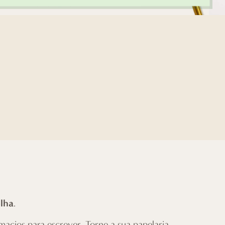
olha
.
macios para escrever. Torne a sua papelaria