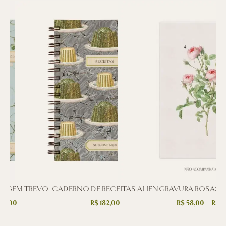
VIAGEM TREVO
CADERNO DE RECEITAS ALIEN
GRAVURA ROSAS I
C
82,00
R$
182,00
R$
58,00
–
R$
11