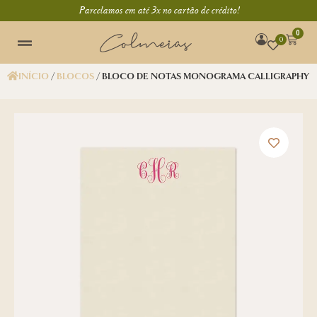
Parcelamos em até 3x no cartão de crédito!
0
0
INÍCIO
/
BLOCOS
/ BLOCO DE NOTAS MONOGRAMA CALLIGRAPHY