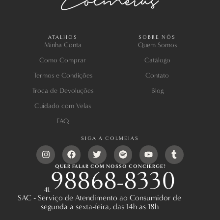
ATALHOS
SOBRE NÓS
Minha Conta
Quem Somos
Como Comprar
Catálogo
Termos e Condições
Contato
Troca de Devoluções
Blog
Cuidado com Velas
FAQ
SIGA A COLMEIAS
QUER FALAR COM NOSSO CONCIERGE?
98868-8330
41.
SAC - Serviço de Atendimento ao Consumidor de
segunda a sexta-feira, das 14h as 18h