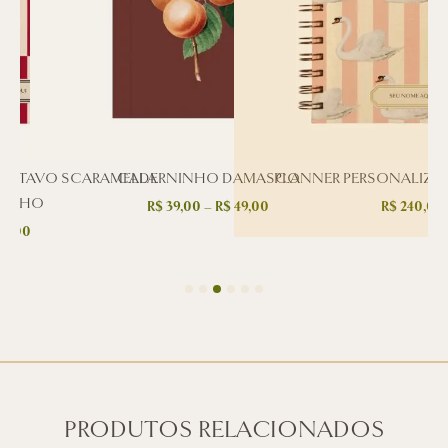
GUSTAVO SCARAMELLA
CADERNINHO DAMASCO
PLANNER PERSONALIZAD
MELHO
R$
39,00
–
R$
49,00
R$
240,00
71,00
PRODUTOS RELACIONADOS