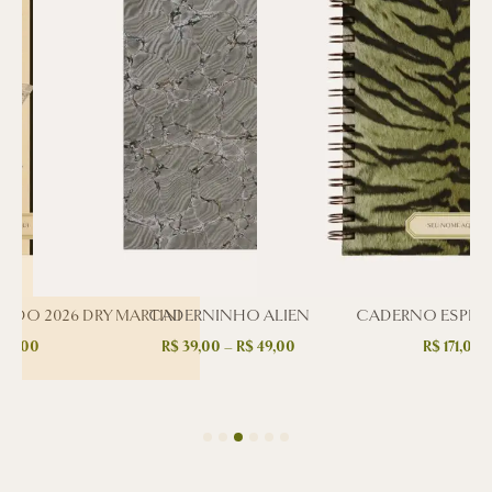
ADO 2026 DRY MARTINI
CADERNINHO ALIEN
CADERNO ESPIRA
C
40,00
R$
39,00
–
R$
49,00
R$
171,00