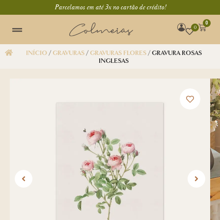
Parcelamos em até 3x no cartão de crédito!
0
0
INÍCIO
/
GRAVURAS
/
GRAVURAS FLORES
/ GRAVURA ROSAS
INGLESAS