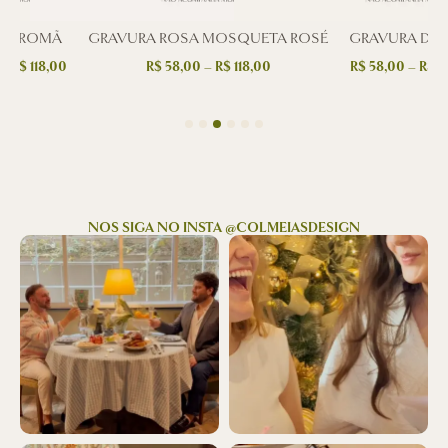
RA ROMÃ
GRAVURA ROSA MOSQUETA ROSÉ
GRAVURA DAH
–
R$
118,00
R$
58,00
–
R$
118,00
R$
58,00
–
R$
11
NOS SIGA NO INSTA @COLMEIASDESIGN