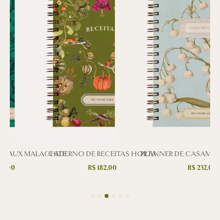
L FAUX MALACHITE
CADERNO DE RECEITAS HORTA
PLANNER DE CASAME
71,00
R$
182,00
R$
232,00