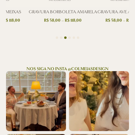
 AMEIXAS
GRAVURA BORBOLETA AMARELA
GRAVURA AVE AMA
–
R$
118,00
R$
58,00
–
R$
118,00
R$
58,00
–
R$
11
NOS SIGA NO INSTA @COLMEIASDESIGN