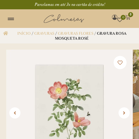
Parcelamos em até 3x no cartão de crédito!
0
0
INÍCIO
/
GRAVURAS
/
GRAVURAS FLORES
/ GRAVURA ROSA
MOSQUETA ROSÉ