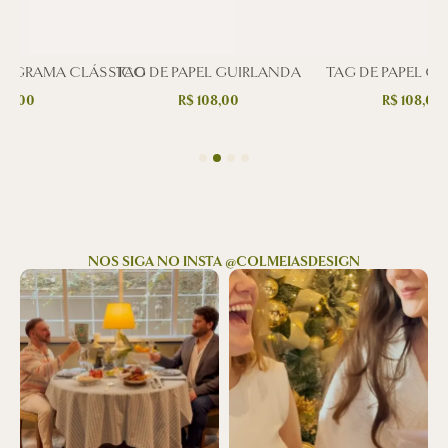
NOGRAMA CLÁSSICO
TAG DE PAPEL GUIRLANDA
TAG DE PAPEL C
08,00
R$
108,00
R$
108,00
NOS SIGA NO INSTA @COLMEIASDESIGN