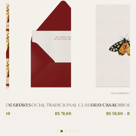
IAGEM CHAVES
CARTÃO SOCIAL TRADICIONAL CLÁSSICO CASAL
GRAVURA BORBOLET
82,00
R$
78,00
R$
58,00
–
R$
11