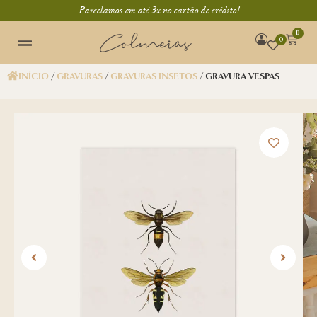
Parcelamos em até 3x no cartão de crédito!
0
0
INÍCIO
/
GRAVURAS
/
GRAVURAS INSETOS
/ GRAVURA VESPAS