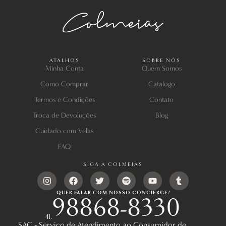
ATALHOS
SOBRE NÓS
Minha Conta
Quem Somos
Como Comprar
Catálogo
Termos e Condições
Contato
Troca de Devoluções
Blog
Cuidado com Velas
FAQ
SIGA A COLMEIAS
QUER FALAR COM NOSSO CONCIERGE?
98868-8330
41.
SAC - Serviço de Atendimento ao Consumidor de