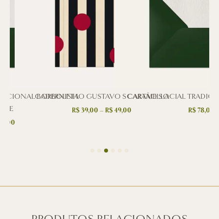
DICIONAL BORBOLETA
CADERNINHO GUSTAVO SCARAMELLA
CARTÃO SOCIAL TRADICI
RDE
R$
39,00
–
R$
49,00
R$
78,00
78,00