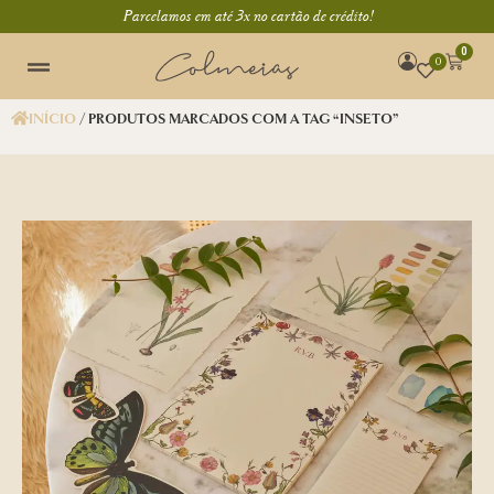
Parcelamos em até 3x no cartão de crédito!
0
0
INÍCIO
/ PRODUTOS MARCADOS COM A TAG “INSETO”