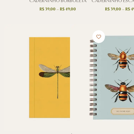
CADERNINHO BORBOLETA
CADERNINHO ESC
R$
39,00
–
R$
49,00
R$
39,00
–
R$
4