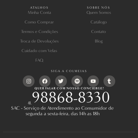
ATALHOS
SOBRE NÓS
Minha Conta
Quem Somos
Como Comprar
Catálogo
Termos e Condições
Contato
Troca de Devoluções
Blog
Cuidado com Velas
FAQ
SIGA A COLMEIAS
QUER FALAR COM NOSSO CONCIERGE?
98868-8330
41.
SAC - Serviço de Atendimento ao Consumidor de
segunda a sexta-feira, das 14h as 18h