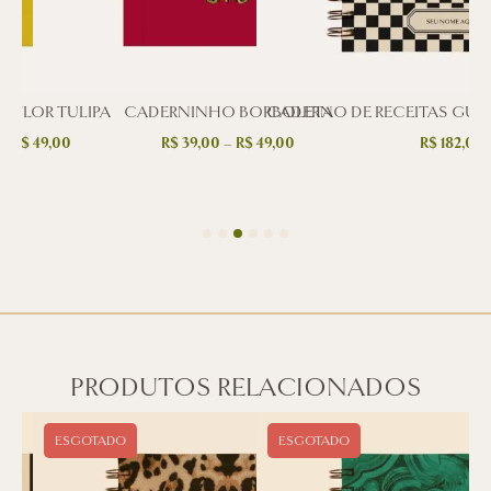
 FLOR TULIPA
CADERNINHO BORBOLETA
CADERNO DE RECEITAS GUS
–
R$
49,00
R$
39,00
–
R$
49,00
R$
182,00
PRODUTOS RELACIONADOS
ESGOTADO
ESGOTADO