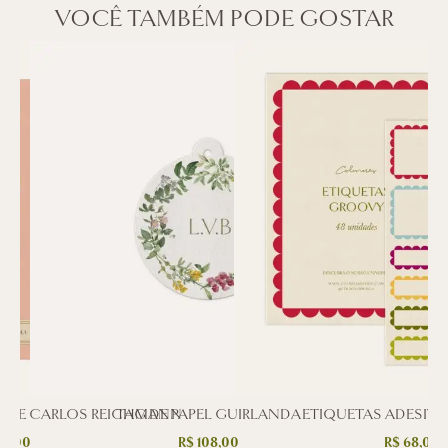
VOCÊ TAMBÉM PODE GOSTAR
ICHE CARLOS REICHMANN
TAG DE PAPEL GUIRLANDA
ETIQUETAS ADESIV
71,00
R$
108,00
R$
68,00