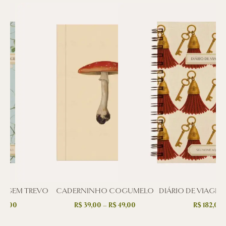
VIAGEM TREVO
CADERNINHO COGUMELO
DIÁRIO DE VIAGE
82,00
R$
39,00
–
R$
49,00
R$
182,00