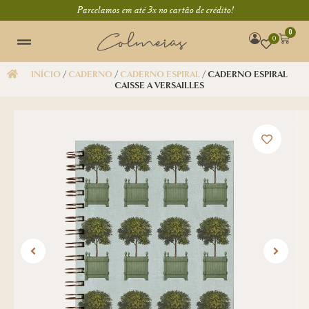
Parcelamos em até 3x no cartão de crédito!
0
0
INÍCIO
/
CADERNO
/
CADERNO ESPIRAL
/ CADERNO ESPIRAL
CAISSE A VERSAILLES