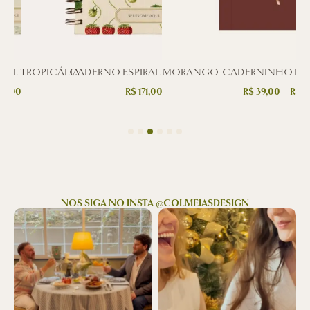
RAL TROPICÁLIA
CADERNO ESPIRAL MORANGO
CADERNINHO D
71,00
R$
171,00
R$
39,00
–
R$
4
NOS SIGA NO INSTA @COLMEIASDESIGN