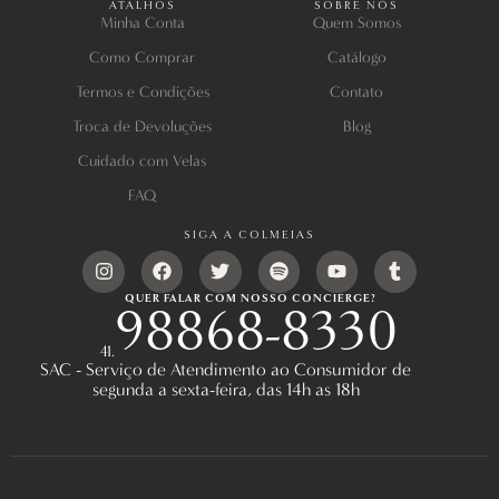
ATALHOS
SOBRE NÓS
Minha Conta
Quem Somos
Como Comprar
Catálogo
Termos e Condições
Contato
Troca de Devoluções
Blog
Cuidado com Velas
FAQ
SIGA A COLMEIAS
QUER FALAR COM NOSSO CONCIERGE?
98868-8330
41.
SAC - Serviço de Atendimento ao Consumidor de
segunda a sexta-feira, das 14h as 18h