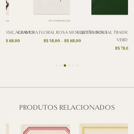
POSIÇÃO AVES
GRAVURA FLORAL ROSA MOSQUETA ROSA
CARTÃO SOCIAL TRADICI
VERDE
–
R$
118,00
R$
58,00
–
R$
118,00
R$
78,00
PRODUTOS RELACIONADOS