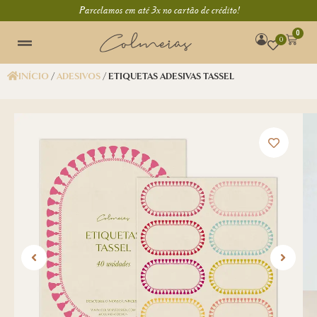
Parcelamos em até 3x no cartão de crédito!
0
0
INÍCIO
/
ADESIVOS
/ ETIQUETAS ADESIVAS TASSEL