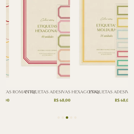
SIVAS ROMANTIC
ETIQUETAS ADESIVAS HEXAGONAL
ETIQUETAS ADESIVA
8,00
R$
68,00
R$
68,00