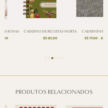
RES ROSAS
CADERNO DE RECEITAS HORTA
CADERNINHO 
20,00
R$
182,00
R$
39,00
–
R$
4
PRODUTOS RELACIONADOS