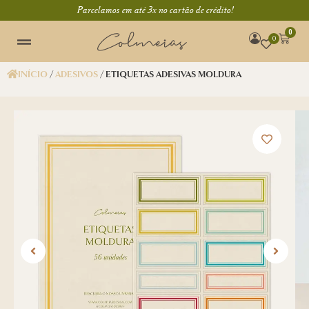
Parcelamos em até 3x no cartão de crédito!
0
0
INÍCIO
/
ADESIVOS
/ ETIQUETAS ADESIVAS MOLDURA