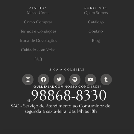
ATALHOS
SOBRE NÓS
Minha Conta
Quem Somos
Como Comprar
Catálogo
Termos e Condições
Contato
Troca de Devoluções
Blog
Cuidado com Velas
FAQ
SIGA A COLMEIAS
QUER FALAR COM NOSSO CONCIERGE?
98868-8330
41.
SAC - Serviço de Atendimento ao Consumidor de
segunda a sexta-feira, das 14h as 18h